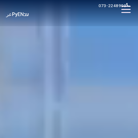
073-2248999
عر
Ру
EN
עב