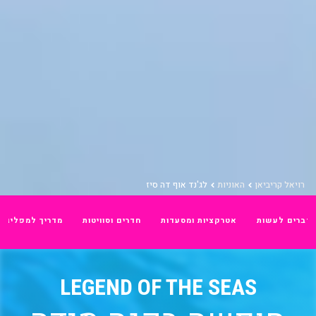
רויאל קריביאן
האוניות
דברים לעשות
אטרקציות ומסעדות
חדרים וסוויטות
מדריך למפליג
3089 hawaii wave curl 80 opacity
LEGEND OF THE SEAS