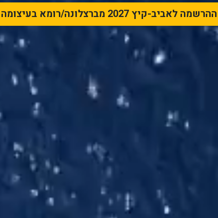
ההרשמה לאביב-קיץ 2027 מברצלונה/רומא בעיצומה