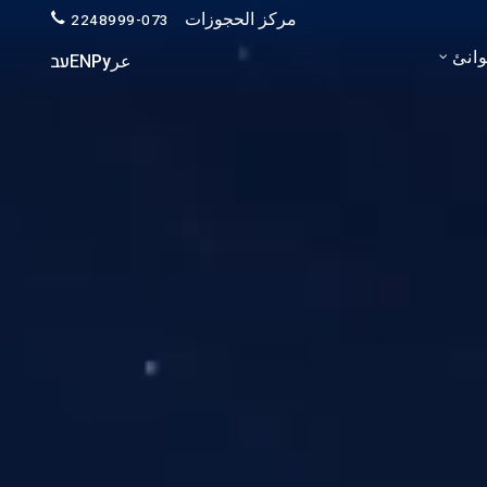
مركز الحجوزات
073-2248999
انئ
عر
Ру
EN
עב