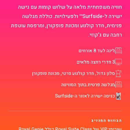
חוויה משפחתית מלאה על שלוש קומות עם גישה
ישירה ל‑Surfside℠ ולפעילויות. כוללת מגלשה
פנימית, חדר קולנוע ומכונת פופקורן, ומרפסת עוטפת
רחבה עם ג'קוזי.
לינה לעד 8 אורחים
3 חדרי רחצה מלאים
סלון גדול, חדר קולנוע פרטי, מכונת פופקורן
מגלשה פרטית בתוך הסוויטה
כניסה ישירה לאזור ה-Surfside
הבונוס המגניב
שירותי VIP של Royal Suite Class כולל Royal Genie