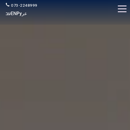
073-2248999
عر
Ру
EN
עב