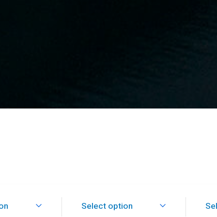
ion
Select option
Se