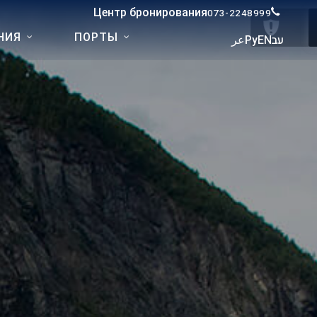
Центр бронирования
073-2248999
НИЯ
ПОРТЫ
عر
Ру
EN
עב