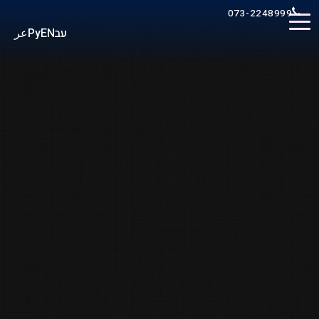
073-2248999
عر
Ру
EN
עב