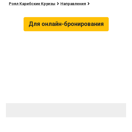
Роял Карибские Круизы
Направления
Для онлайн-бронирования