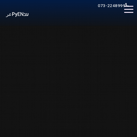
073-2248999
عر
Ру
EN
עב