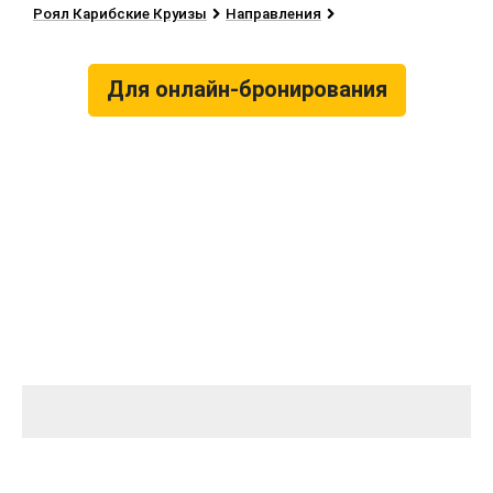
Роял Карибские Круизы
Направления
Для онлайн-бронирования