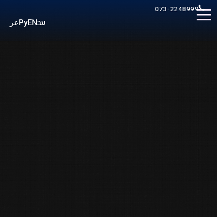
073-2248999
عر
Ру
EN
עב