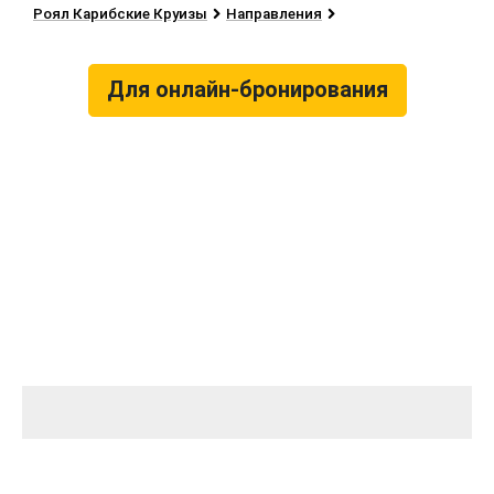
Роял Карибские Круизы
Направления
Для онлайн-бронирования