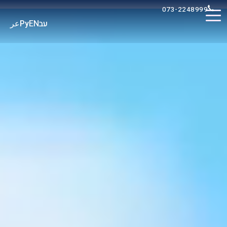
073-2248999
عر
Ру
EN
עב