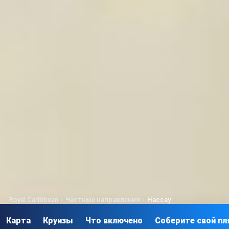
Royal Caribbean
›
Частные направления
›
Нассау
Карта
Круизы
Что включено
Соберите свой п