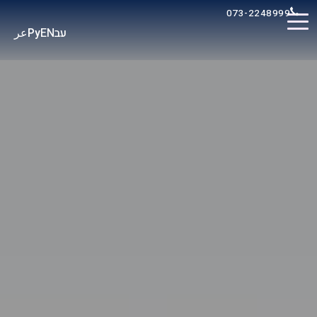
073-2248999
عر
Ру
EN
עב