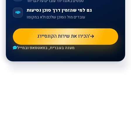
טפסים באנגלית? עוברים עליהם יחד
גם למי שהזמין דרך סוכן נסיעות
עובדים מול הסוכן שלכם ולא במקומו
הכירו את שירות הקונסיירג'
מענה בעברית, בוואטסאפ ובמייל
For more information, please
leave your details and our
representatives will contact you.