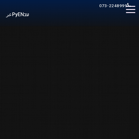
073-2248999
عر
Ру
EN
עב