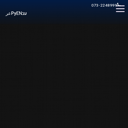
073-2248999
عر
Ру
EN
עב