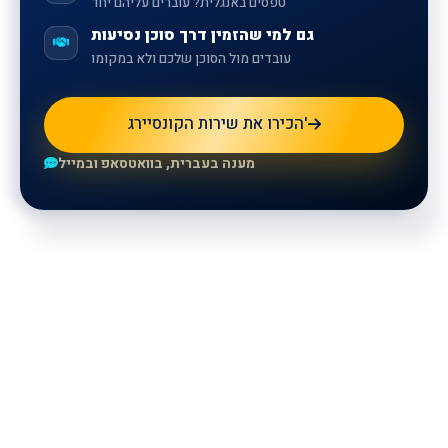
טפסים באנגלית? עוברים עליהם יחד
גם למי שהזמין דרך סוכן נסיעות
עובדים מול הסוכן שלכם ולא במקומו
הכירו את שירות הקונסיירג'
מענה בעברית, בוואטסאפ ובמייל
For more information, please
leave your details and our
representatives will contact you.