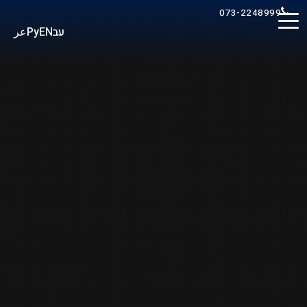
073-2248999
عر
Ру
EN
עב