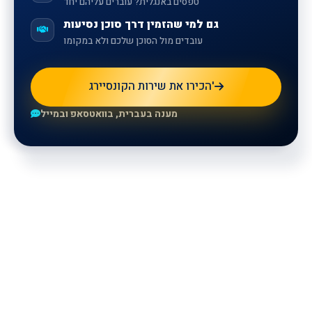
טפסים באנגלית? עוברים עליהם יחד
גם למי שהזמין דרך סוכן נסיעות
עובדים מול הסוכן שלכם ולא במקומו
הכירו את שירות הקונסיירג'
מענה בעברית, בוואטסאפ ובמייל
For more information, please
leave your details and our
representatives will contact you.