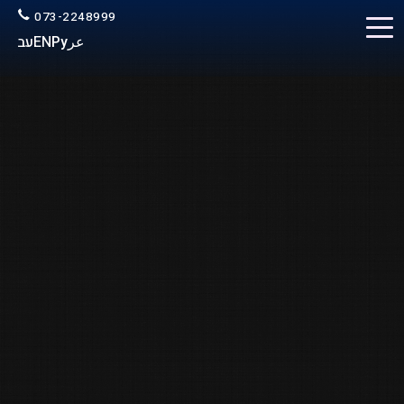
073-2248999
عر
Ру
EN
עב