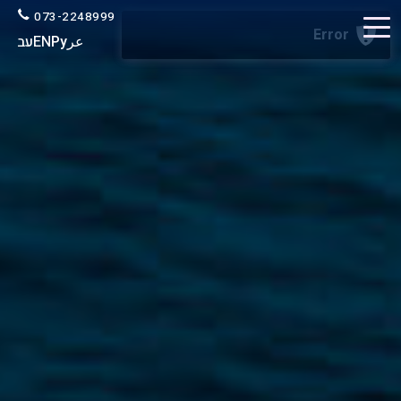
073-2248999
عر
Ру
EN
עב