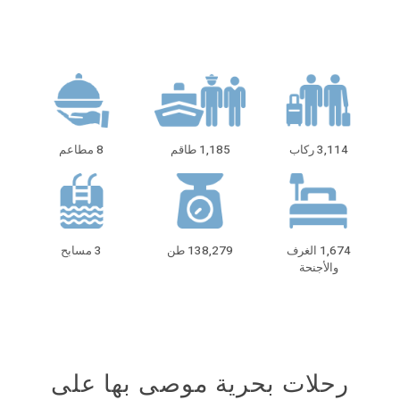
3,114 ركاب
1,185 طاقم
8 مطاعم
1,674 الغرف
138,279 طن
3 مسابح
والأجنحة
رحلات بحرية موصى بها على