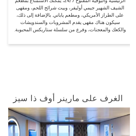
الرئيسية والبوفيه المفتوح 24/7، يمكنك الاستمتاع بمطعم
الشيف الشهير جيمي أوليفر، وبيت شرائح اللحم، ومقهى
على الطراز الأمريكي، ومطعم ياباني. بالإضافة إلى ذلك،
سيكون هناك مقهى يقدم المشروبات والسندويشات
والكعك والمعجنات، وفرع من سلسلة ستاربكس المحبوبة.
الغرف على مارينر أوف ذا سيز