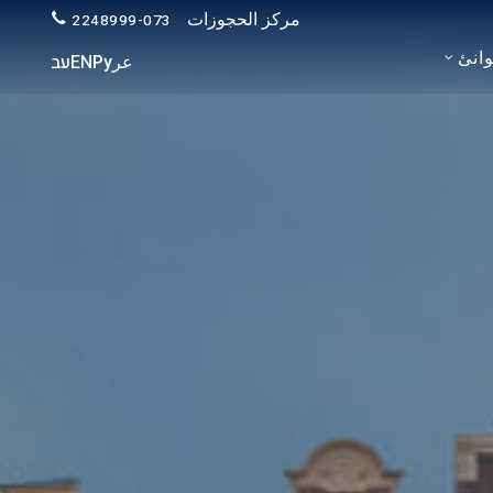
مركز الحجوزات
073-2248999
انئ
عر
Ру
EN
עב