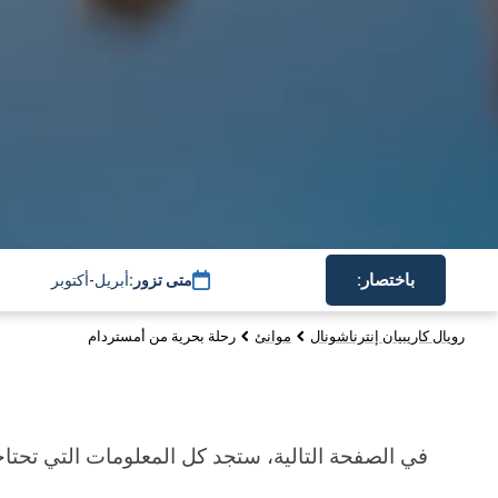
باختصار:
متى تزور:
أبريل-أكتوبر
رويال كاريبيان إنترناشونال
موانئ
رحلة بحرية من أمستردام
في الصفحة التالية، ستجد كل المعلومات التي تحتاج