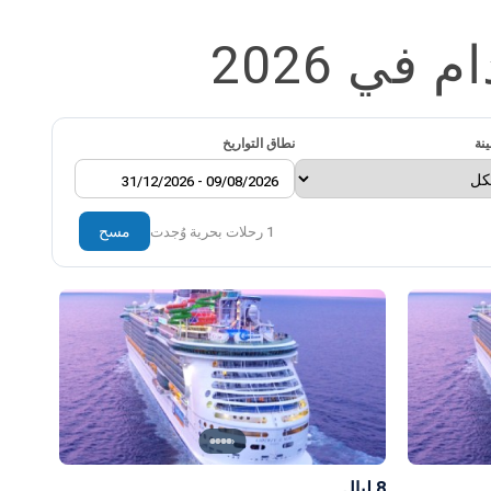
ي 2026
نة
نطاق التواريخ
مسح
1 رحلات بحرية وُجدت
›
8 ليالٍ
8 ليالٍ