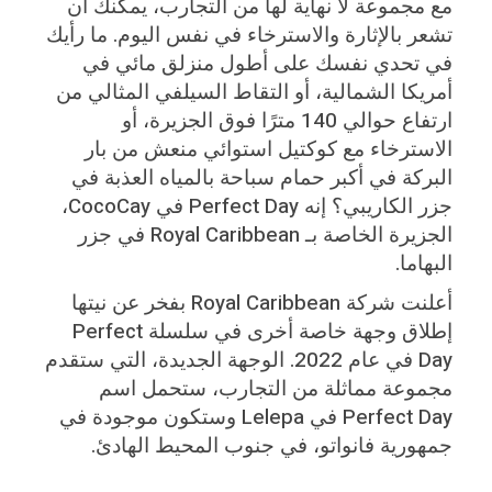
مع مجموعة لا نهاية لها من التجارب، يمكنك أن
تشعر بالإثارة والاسترخاء في نفس اليوم. ما رأيك
في تحدي نفسك على أطول منزلق مائي في
أمريكا الشمالية، أو التقاط السيلفي المثالي من
ارتفاع حوالي 140 مترًا فوق الجزيرة، أو
الاسترخاء مع كوكتيل استوائي منعش من بار
البركة في أكبر حمام سباحة بالمياه العذبة في
جزر الكاريبي؟ إنه Perfect Day في CocoCay،
الجزيرة الخاصة بـ Royal Caribbean في جزر
البهاما.
أعلنت شركة Royal Caribbean بفخر عن نيتها
إطلاق وجهة خاصة أخرى في سلسلة Perfect
Day في عام 2022. الوجهة الجديدة، التي ستقدم
مجموعة مماثلة من التجارب، ستحمل اسم
Perfect Day في Lelepa وستكون موجودة في
جمهورية فانواتو، في جنوب المحيط الهادئ.