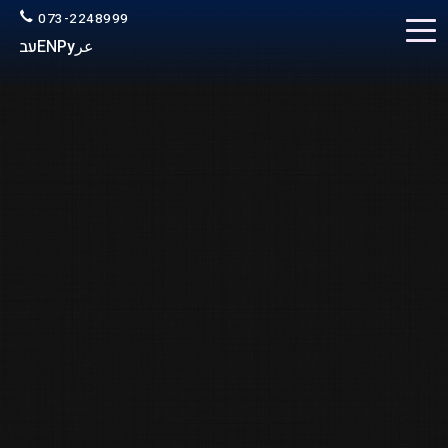
073-2248999
عر
Ру
EN
עב