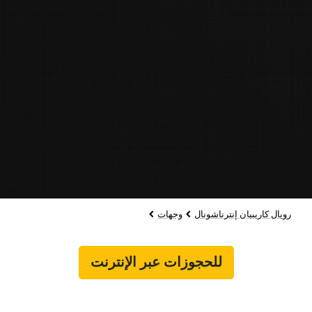
رويال كاريبيان إنترناشونال
وجهات
للحجوزات عبر الإنترنت