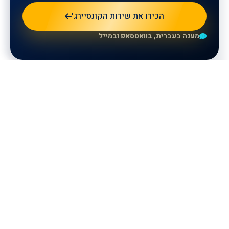
הכירו את שירות הקונסיירג'
מענה בעברית, בוואטסאפ ובמייל
للمزيد من المعلومات، يرجى ترك
تفاصيلكم وسيتواصل معكم ممثلونا.