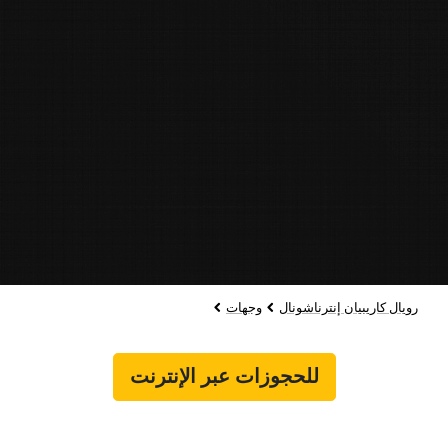
رويال كاريبيان إنترناشونال
وجهات
للحجوزات عبر الإنترنت