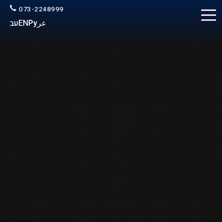
073-2248999
عر
Ру
EN
עב