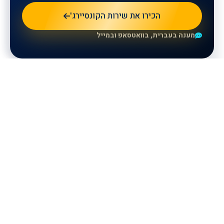
הכירו את שירות הקונסיירג'
מענה בעברית, בוואטסאפ ובמייל
للمزيد من المعلومات، يرجى ترك
تفاصيلكم وسيتواصل معكم ممثلونا.