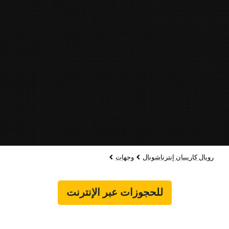
رويال كاريبيان إنترناشونال
وجهات
للحجوزات عبر الإنترنت