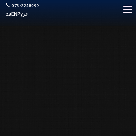
073-2248999
عر
Ру
EN
עב