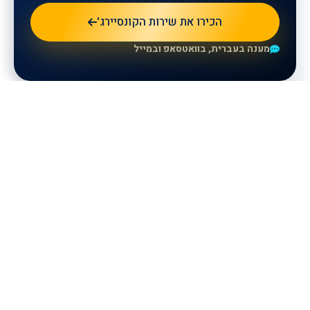
הכירו את שירות הקונסיירג'
מענה בעברית, בוואטסאפ ובמייל
للمزيد من المعلومات، يرجى ترك
تفاصيلكم وسيتواصل معكم ممثلونا.