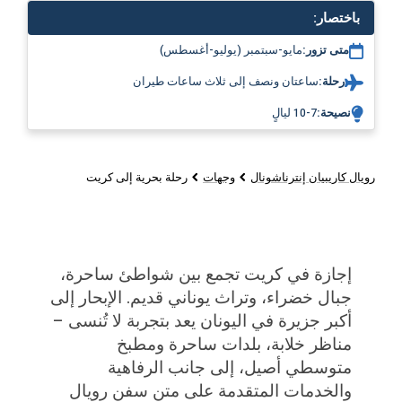
باختصار:
متى تزور:
مايو-سبتمبر (يوليو-أغسطس)
رحلة:
ساعتان ونصف إلى ثلاث ساعات طيران
نصيحة:
7-10 ليالٍ
رويال كاريبيان إنترناشونال
وجهات
رحلة بحرية إلى كريت
إجازة في كريت تجمع بين شواطئ ساحرة،
جبال خضراء، وتراث يوناني قديم. الإبحار إلى
أكبر جزيرة في اليونان يعد بتجربة لا تُنسى –
مناظر خلابة، بلدات ساحرة ومطبخ
متوسطي أصيل، إلى جانب الرفاهية
والخدمات المتقدمة على متن سفن رويال