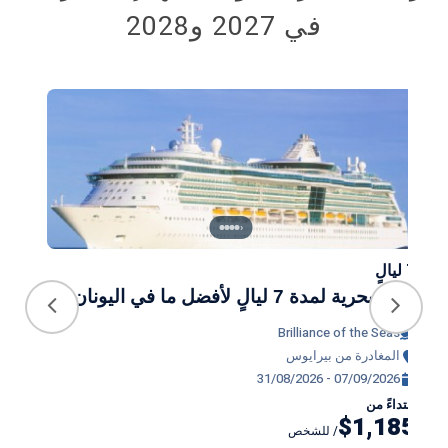
في 2027 و2028
›
7 ليالٍ
8 ليالٍ
رحلة بحرية لمدة 7 ليالٍ لأفضل ما في اليونان
وإيط
Brilliance of the Seas
as
المغادرة من بيرايوس
ال
31/08/2026 - 07/09/2026
27
ابتداءً من
ابتداء
$1,185
87
/ للشخص