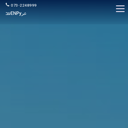
073-2248999
عر
Ру
EN
עב