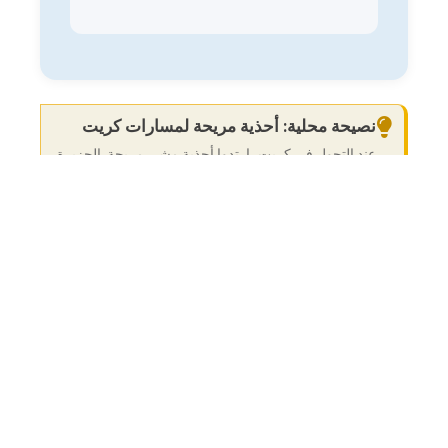
نصيحة محلية: أحذية مريحة لمسارات كريت
عند التجول في كريت، ارتدوا أحذية مشي مريحة. الجزيرة
تقدم العديد من المسارات والمناظر الخلابة، ومن الأفضل
أن تكونوا مستعدين للمسارات الصخرية وغير المنتظمة.
الطقس في كريت
تتمتع كريت بمناخ البحر الأبيض المتوسط
الدافئ والممتع. الصيف جاف وحار، حيث