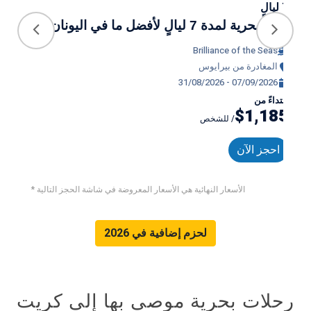
7 ليالٍ
7 ليالٍ
رحلة بحرية لمدة 7 ليالٍ لأفضل ما في اليونان
رحلة بحري
eas
Brilliance of the Seas
المغادرة من بيرايوس
ال
26
31/08/2026 - 07/09/2026
ابتداءً من
ابتداء
143
$1,185
/ للشخص
احجز الآن
احج
* الأسعار النهائية هي الأسعار المعروضة في شاشة الحجز التالية
لحزم إضافية في 2026
رحلات بحرية موصى بها إلى كريت