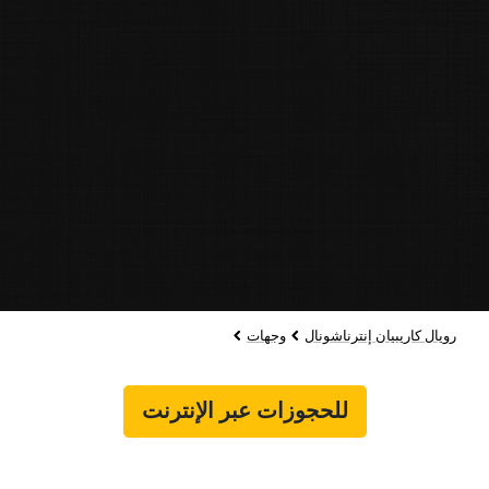
رويال كاريبيان إنترناشونال
وجهات
للحجوزات عبر الإنترنت