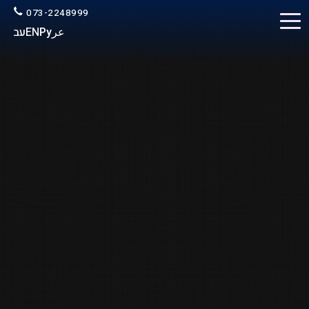
073-2248999
عر
Ру
EN
עב