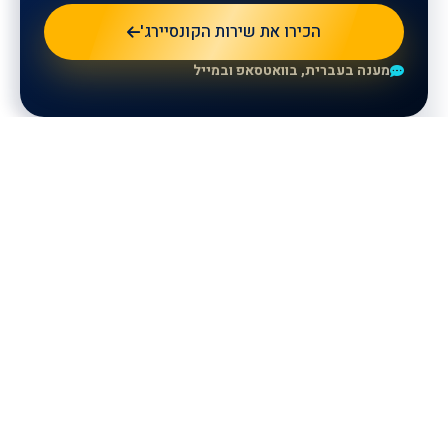
הכירו את שירות הקונסיירג'
מענה בעברית, בוואטסאפ ובמייל
للمزيد من المعلومات، يرجى ترك
تفاصيلكم وسيتواصل معكم ممثلونا.