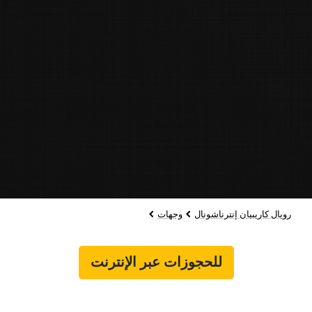
رويال كاريبيان إنترناشونال
وجهات
للحجوزات عبر الإنترنت