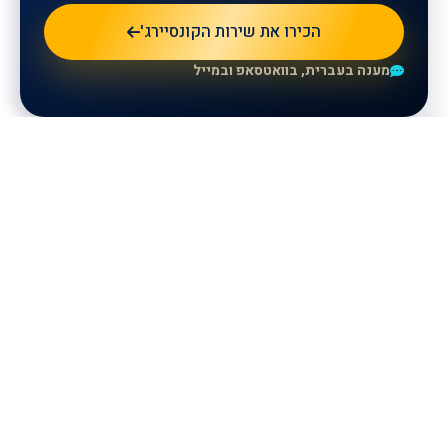
הכירו את שירות הקונסיירג'
מענה בעברית, בוואטסאפ ובמייל
للمزيد من المعلومات، يرجى ترك
تفاصيلكم وسيتواصل معكم ممثلونا.