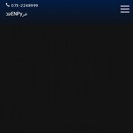
073-2248999
عر
Ру
EN
עב