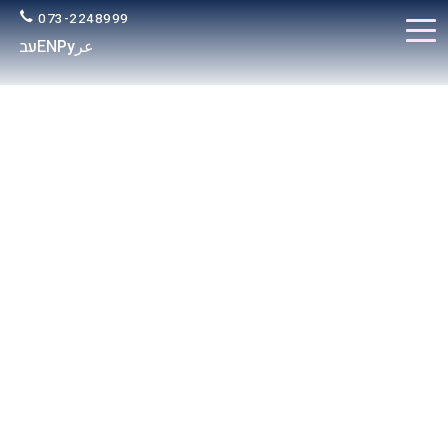
073-2248999
عر
Ру
EN
עב