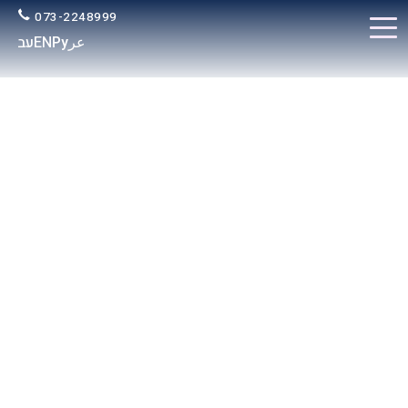
073-2248999
عر
Ру
EN
עב