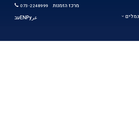
מרכז הזמנות
073-2248999
מלים
عر
Ру
EN
עב