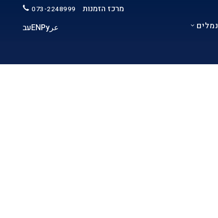
מרכז הזמנות
073-2248999
מלים
عر
Ру
EN
עב