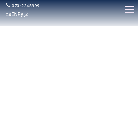
073-2248999
عر
Ру
EN
עב