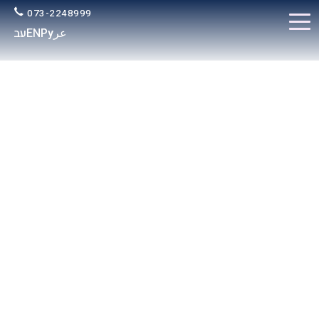
073-2248999
عر
Ру
EN
עב