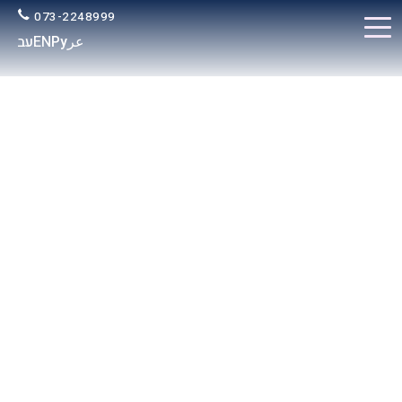
073-2248999
عر
Ру
EN
עב