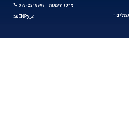
מרכז הזמנות
073-2248999
מלים
عر
Ру
EN
עב