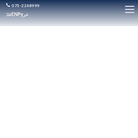
073-2248999
عر
Ру
EN
עב