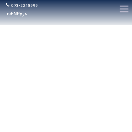
073-2248999
عر
Ру
EN
עב