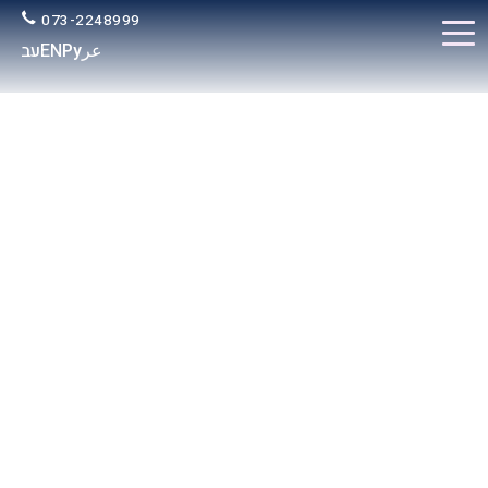
073-2248999
عر
Ру
EN
עב