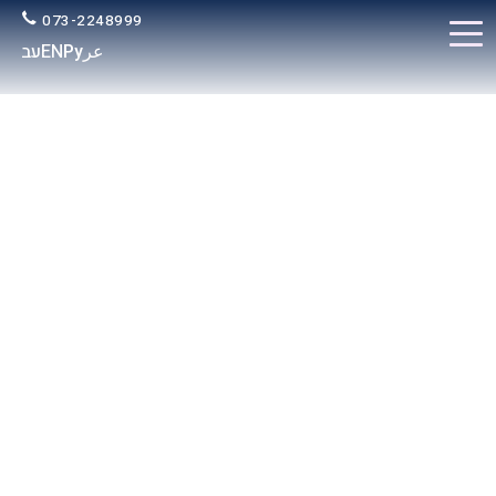
073-2248999
عر
Ру
EN
עב