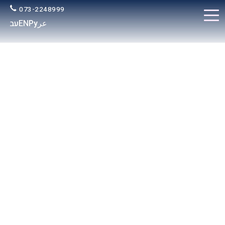
073-2248999
عر
Ру
EN
עב